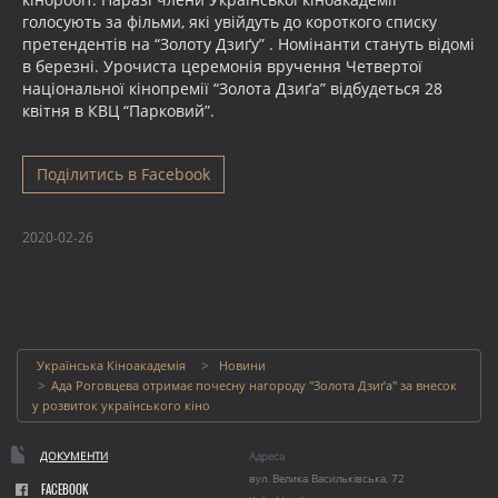
голосують за фільми, які увійдуть до короткого списку
претендентів на “Золоту Дзиґу” . Номінанти стануть відомі
в березні. Урочиста церемонія вручення Четвертої
національної кінопремії “Золота Дзиґа” відбудеться 28
квітня в КВЦ “Парковий”.
Поділитись в Facebook
2020-02-26
Українська Кіноакадемія
Новини
Ада Роговцева отримає почесну нагороду "Золота Дзиґа" за внесок
у розвиток українського кіно
ДОКУМЕНТИ
Адреса
вул. Велика Васильківська, 72
FACEBOOK