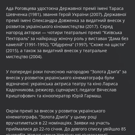
Ада Роговцева удостоєна Державної премії імені Тараса
Шевченка (1981), звання Герой України (2007), Державної
премії імені Олександра Довженка за видатний внесок у
розвиток українського кіномистецтва (2017). Серед
нагород акторки — чотири театральні премії “Київська
Пектораль” за найкращу жіночу роль у виставах “Дама без
камелій” (1991-1992), “Обдурена” (1997), “Схоже на щастя”
(2015), а також за видатний внесок у театральне
мистецтво (2004).
У попередні роки почесною нагородою “Золота Дзиґа” за
внесок у розвиток українського кінематографа були
відзначені: українська актриса театру та кіно Лариса
Кадочникова, режисер, сценарист, педагог Вячеслав
Криштофович та кінооператор Юрій Гармаш.
Окрім премії за внесок у розвиток українського
кінематографа, “Золота Дзиґа” у цьому році
вручатиметься в 22 номінаціях. Заявки на участь
приймалися до 22-го січня. До довгого списку увійшло 85
кіноробіт. Наразі члени Української кіноакадемії