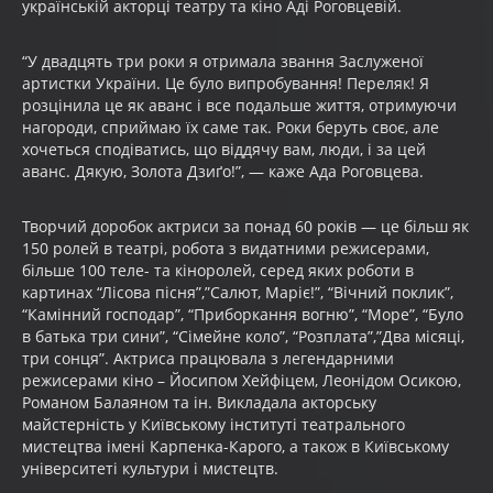
українській акторці театру та кіно Аді Роговцевій.
“У двадцять три роки я отримала звання Заслуженої
артистки України. Це було випробування! Переляк! Я
розцінила це як аванс і все подальше життя, отримуючи
нагороди, сприймаю їх саме так. Роки беруть своє, але
хочеться сподіватись, що віддячу вам, люди, і за цей
аванс. Дякую, Золота Дзиґо!”, — каже Ада Роговцева.
Творчий доробок актриси за понад 60 років — це більш як
150 ролей в театрі, робота з видатними режисерами,
більше 100 теле- та кіноролей, серед яких роботи в
картинах “Лісова пісня”,”Салют, Маріє!”, “Вічний поклик”,
“Камінний господар”, “Приборкання вогню”, “Море”, “Було
в батька три сини”, “Сімейне коло”, “Розплата”,”Два місяці,
три сонця”. Актриса працювала з легендарними
режисерами кіно – Йосипом Хейфіцем, Леонідом Осикою,
Романом Балаяном та ін. Викладала акторську
майстерність у Київському інституті театрального
мистецтва імені Карпенка-Карого, а також в Київському
університеті культури і мистецтв.