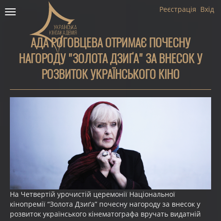
Реєстрація
Вхід
Toggle
navigation
АДА РОГОВЦЕВА ОТРИМАЄ ПОЧЕСНУ
НАГОРОДУ "ЗОЛОТА ДЗИҐА" ЗА ВНЕСОК У
РОЗВИТОК УКРАЇНСЬКОГО КІНО
На Четвертій урочистій церемонії Національної
кінопремії “Золота Дзиґа” почесну нагороду за внесок у
розвиток українського кінематографа вручать видатній