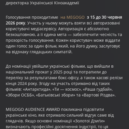
директорка Української Кіноакадемії
Голосування проходитиме
на MEGOGO
з 15 до 30 червня
2026 року
. Участь у ньому можуть взяти всі авторизовані
користувачі медіасервісу. Авторизація є абсолютно
безкоштовною, а її єдина мета — забезпечити чесність та
прозорість голосування. Кожен користувач може віддати
один голос за один фільм, який, на його думку, заслуговує
на відзнаку глядацьких симпатій.
До номінації увійшли українські фільми, що вийшли в
національний прокат у 2025 році та потрапили до
переліку за результатами бокс-офісу, а також касові релізи
кінця 2024 року. Згоду на участь отримано від таких
фільмів: «Антарктида», «Ти — космос», «Раша гудбай»,
«Збори ОСББ», «Батьківські збори» та «Вартові Різдва».
MEGOGO AUDIENCE AWARD покликана підсвітити
українське кіно, яке отримало сильний відгук саме від
глядачів. Якщо основні номінації «Золотої Дзиґи»
визначають професійні досягнення індустрії, то ця