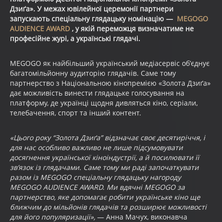
Дзиґа». У межах ювілейної церемонії партнери
запускають спеціальну глядацьку номінацію —
MEGOGO
AUDIENCE AWARD
, у якій переможця визначатиме не
професійне журі, а українські глядачі.
MEGOGO як найбільший український медіасервіс обʼєднує
багатомільйонну аудиторію глядачів. Саме тому
партнерство з Національною кінопремією «Золота Дзиґа»
дає можливість винести глядацьке голосування на
платформу, де українці щодня дивляться кіно, серіали,
телебачення, спорт та інший контент.
«Цього року “Золота Дзиґа” відзначає своє десятиріччя, і
для нас особливо важливо не лише підсумовувати
досягнення української кіноіндустрії, а й посилювати її
зв’язок із глядачами. Саме тому ми раді започаткувати
разом із MEGOGO спеціальну глядацьку нагороду
MEGOGO AUDIENCE AWARD. Ми вдячні MEGOGO за
партнерство, яке допомагає робити українське кіно ще
ближчим до мільйонів глядачів та розширює можливості
для його популяризації»,
— Анна Мачух, виконавча