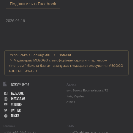
Поділитись в Facebook
2026-06-16
Українська Кіноакадемія
Новини
Медіасервіс MEGOGO став офіційним стримінг-партнером
кінопремії «Золота Дзиґа» та запускає глядацьке голосування MEGOGO
AUDIENCE AWARD
ДОКУМЕНТИ
Адреса
вул. Велика Васильківська, 72
FACEBOOK
Київ, Україна
INSTAGRAM
01032
YOUTUBE
TWITTER
FLICKR
Телефон
E-MAIL
+380 (44) 584 38 23
info@uafilmacademy.org