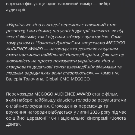
відзнака фіксує ще один важливий вимір — вибір
аудиторії.
«Українське кіно сьогодні переживає важливий етап
розвитку, і ми віримо, що успіх індустрії залежить як від
якості фільмів, так і від сили зв’язку з аудиторією. Саме
тому разом із “Золотою Дзиґою” ми запускаємо MEGOGO
AUDIENCE AWARD — нагороду, яка дозволяє глядачам
стати частиною найбільшої кіноподії країни. Для нас це
можливість не просто показувати українське кіно, а
створювати додаткові точки взаємодії між фільмами та
людьми, заради яких вони створюються»
, — коментує
Валерія Толочина, Global CMO MEGOGO.
Переможцем MEGOGO AUDIENCE AWARD стане фільм,
який набере найбільшу кількість голосів за результатами
онлайн-голосування. Оголошення переможця та
вручення нагороди відбудеться у липні 2026 року під час
офіційної церемонії 10-ї Національної кінопремії «Золота
Дзиґа».