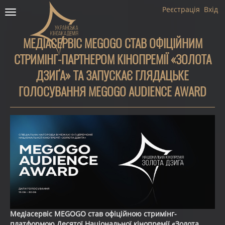
Реєстрація
Вхід
Toggle
navigation
МЕДІАСЕРВІС MEGOGO СТАВ ОФІЦІЙНИМ
СТРИМІНГ-ПАРТНЕРОМ КІНОПРЕМІЇ «ЗОЛОТА
ДЗИҐА» ТА ЗАПУСКАЄ ГЛЯДАЦЬКЕ
ГОЛОСУВАННЯ MEGOGO AUDIENCE AWARD
Медіасервіс MEGOGO став офіційною стримінг-
платформою Десятої Національної кінопремії «Золота