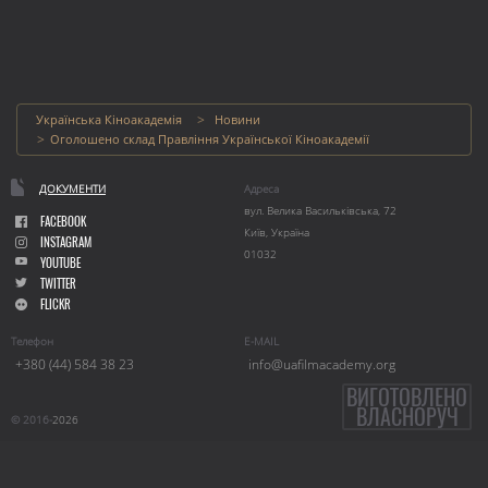
Українська Кіноакадемія
Новини
Оголошено склад Правління Української Кіноакадемії
ДОКУМЕНТИ
Адреса
вул. Велика Васильківська, 72
FACEBOOK
Київ, Україна
INSTAGRAM
01032
YOUTUBE
TWITTER
FLICKR
Телефон
E-MAIL
+380 (44) 584 38 23
info@uafilmacademy.org
ВИГОТОВЛЕНО
ВЛАСНОРУЧ
© 2016-
2026