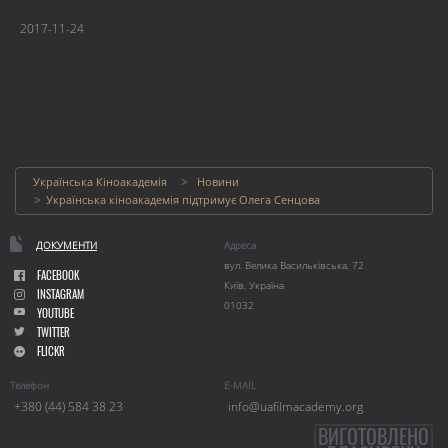
2017-11-24
Українська Кіноакадемія
Новини
Українська кіноакадемія підтримує Олега Сенцова
ДОКУМЕНТИ
Адреса
вул. Велика Васильківська, 72
FACEBOOK
Київ, Україна
INSTAGRAM
01032
YOUTUBE
TWITTER
FLICKR
Телефон
E-MAIL
+380 (44) 584 38 23
info@uafilmacademy.org
ВИГОТОВЛЕНО