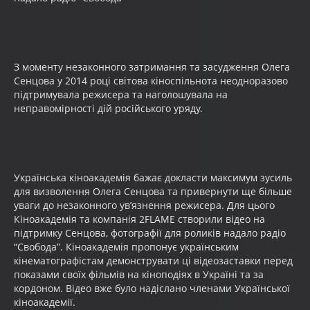
З моменту незаконного затримання та засудження Олега
Сенцова у 2014 році світова кіноспільнота неодноразово
підтримувала режисера та наголошувала на
неправомірності дій російського уряду.
Українська кіноакадемія бажає докласти максимум зусиль
для визволення Олега Сенцова та привернути ще більше
уваги до незаконного ув’язнення режисера. Для цього
Кіноакадемія та компанія 2FLAME створили відео на
підтримку Сенцова, фотографії для роликів надало радіо
“Свобода”. Кіноакадемія пропонує українським
кінематографістам демонструвати ці відеозаставки перед
показами своїх фільмів на кіноподіях в Україні та за
кордоном. Відео вже було надіслано членами Української
кіноакадемії.