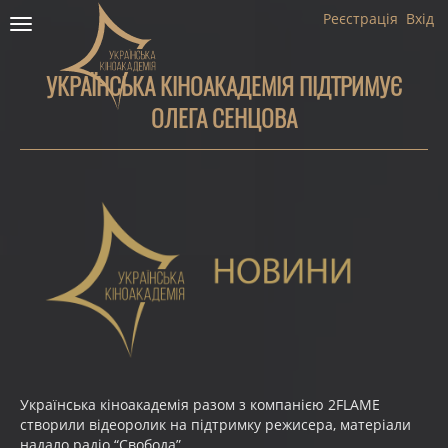
Реєстрація
Вхід
Toggle
navigation
УКРАЇНСЬКА КІНОАКАДЕМІЯ ПІДТРИМУЄ
ОЛЕГА СЕНЦОВА
Українська кіноакадемія разом з компанією 2FLAME
створили відеоролик на підтримку режисера, матеріали
надало радіо “Свобода”