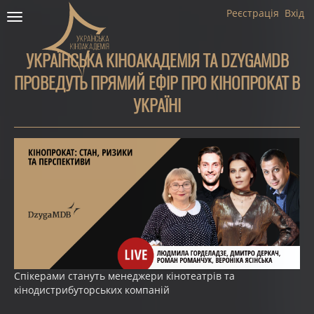
Реєстрація
Вхід
Toggle
navigation
УКРАЇНСЬКА КІНОАКАДЕМІЯ ТА DZYGAMDB
ПРОВЕДУТЬ ПРЯМИЙ ЕФІР ПРО КІНОПРОКАТ В
УКРАЇНІ
Спікерами стануть менеджери кінотеатрів та
кінодистрибуторських компаній