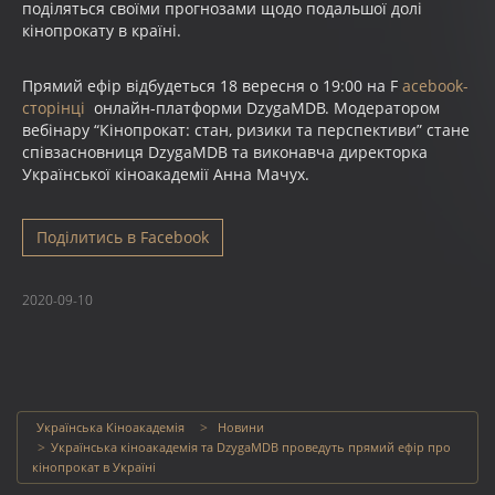
поділяться своїми прогнозами щодо подальшої долі
кінопрокату в країні.
Прямий ефір відбудеться 18 вересня о 19:00 на F
acebook-
сторінці
онлайн-платформи DzygaMDB. Модератором
вебінару “Кінопрокат: стан, ризики та перспективи” стане
співзасновниця DzygaMDB та виконавча директорка
Української кіноакадемії Анна Мачух.
Поділитись в Facebook
2020-09-10
Українська Кіноакадемія
Новини
Українська кіноакадемія та DzygaMDB проведуть прямий ефір про
кінопрокат в Україні