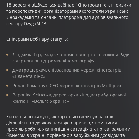
18 вересня відбудеться вебінар “Кінопрокат: стан, ризики
та перспективи”, організаторами якого стали Українська
кіноакадемія та онлайн-платформа для аудіовізуального
сектору DzygaMDB.
Спікерами вебінару стануть:
Людмила Горделадзе, кіноменеджерка, членкиня Ради
с державної підтримки кінематографу
Дмитро Деркач, співзасновник мережі кінотеатрів
«Планета Кіно»
Роман Романчук, CEO мережі кінотеатрів Multiplex
Вероніка Ясінська, директорка кінодистрибуторської
компанії «Вольга Україна»
Експерти розкажуть, як карантин вплинув на їхню
діяльність та до яких наслідків призвів, як змінився
профіль роботи, яка нинішня ситуація з кінотеатральним
бізнесом в Україні порівняно з зарубіжним досвідом та