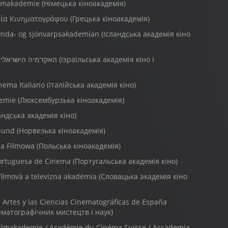
lmakademie (Німецька кіноакадемія)
μία Κινηματογράφου (Грецька кіноакадемія)
mynda- og sjónvarpsakademían (Ісландська академія кіно
nema Italiano (Італійська академія кіно)
emie (Люксембурзька кіноакадемія)
ндська академія кіно)
bund (Норвезька кіноакадемія)
a Filmowa (Польська кіноакадемія)
ortuguesa de Cinema (Португальська академія кіно)
ilmová a televízna akadémia (Словацька академія кіно
 Artes y las Ciencias Cinematográficas de España
ематографічних мистецтв і наук)
ilmakademie / Académie du Cinéma Suisse / Accademia