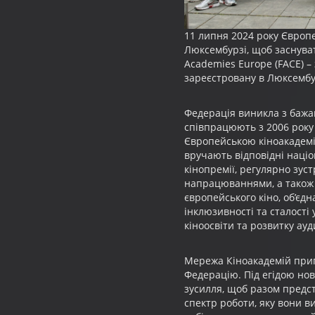
11 липня 2024 року Європе
Люксембурзі, щоб заснуват
Academies Europe (FACE) –
зареєстровану в Люксембу
Федерація виникла з бажа
співпрацюють з 2006 року
Європейською кіноакадеміє
вручають відповідні націо
кінопремії, регулярно зус
напрацюваннями, а також р
європейського кіно, об’єдн
інклюзивності та сталості
кіноосвіти та розвитку ауд
Мережа Кіноакадемій прип
Федерацію. Під егідою нов
зусилля, щоб разом предст
спектр роботи, яку вони в