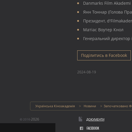
Danmarks Film Akademi 
Янн Тоннар (Голова Пра
Президент, d'Filmakade
Матіас Воутер Кнол
Генеральний директор і
Поділитись в Facebook
2024-08-19
Українська Кіноакадемія
Новини
Започатковано Фе
2026
© 2016-
ДОКУМЕНТИ
FACEBOOK