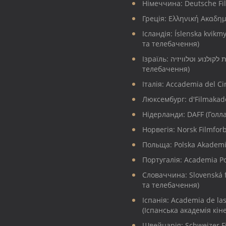
Німеччина: Deutsche Fi
Греція: Ελληνική Ακαδη
Ісландія: Íslenska kvik
та телебачення)
Ізраїль: האקדמיה הישראלית לקולנוע וטלוויזיה (Ізраїльська академія кіно і
телебачення)
Італія: Accademia del Ci
Люксембург: d'Filmakad
Нідерланди: DAFF (Голла
Норвегія: Norsk Filmfor
Польща: Polska Akademi
Португалія: Academia P
Словаччина: Slovenská f
та телебачення)
Іспанія: Academia de las
(Іспанська академія кін
Швейцарія: Schweizer F