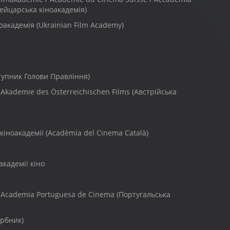
вейцарська кіноакадемія)
оакадемія (Ukrainian Film Academy)
тупник Голови Правління)
Akademie des Österreichischen Films (Австрійська
кіноакадемії (Acadèmia del Cinema Català)
академії кіно
Academia Portuguesa de Cinema (Португальська
рбник)