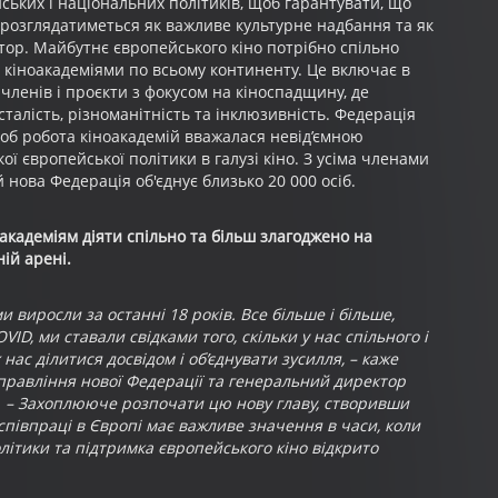
ьких і національних політиків, щоб гарантувати, що
 розглядатиметься як важливе культурне надбання та як
тор. Майбутнє європейського кіно потрібно спільно
 кіноакадеміями по всьому континенту. Це включає в
 членів і проєкти з фокусом на кіноспадщину, де
алість, різноманітність та інклюзивність. Федерація
щоб робота кіноакадемій вважалася невід’ємною
ї європейської політики в галузі кіно. З усіма членами
 нова Федерація об'єднує близько 20 000 осіб.
академіям діяти спільно та більш злагоджено на
ій арені.
 виросли за останні 18 років. Все більше і більше,
VID, ми ставали свідками того, скільки у нас спільного і
 нас ділитися досвідом і об’єднувати зусилля, – каже
 правління нової Федерації та генеральний директор
ї. – Захоплююче розпочати цю нову главу, створивши
півпраці в Європі має важливе значення в часи, коли
олітики та підтримка європейського кіно відкрито