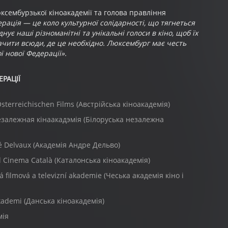
сембурзької кіноакадемії та голова правління
рація — це коло культурної солідарності, що тягнеться
днує наші різноманітні та унікальні голоси в кіно, щоб їх
ачити всюди, де це необхідно. Люксембург має честь
ї нової Федерації».
РАЦІЇ
sterreichischen Films (Австрійська кіноакадемія)
езалежная кiнаакадэмiя (Білоруська незалежна
é Delvaux (Академія Андре Дельво)
 Cinema Català (Каталонська кіноакадемія)
 filmová a televizní akademie (Чеська академія кіно і
kademi (Данська кіноакадемія)
мія