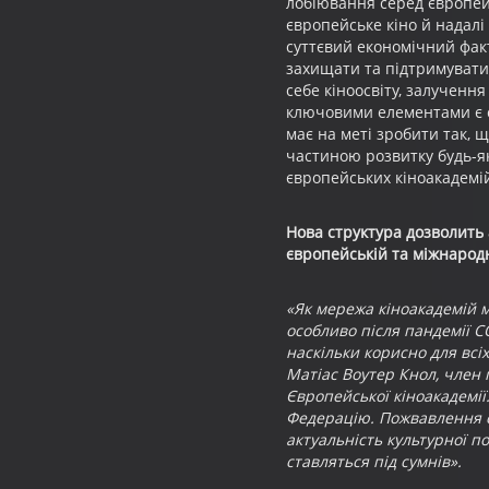
лобіювання серед європейс
європейське кіно й надалі
суттєвий економічний фак
захищати та підтримувати
себе кіноосвіту, залучення
ключовими елементами є ст
має на меті зробити так, 
частиною розвитку будь-яко
європейських кіноакадемій
Нова структура дозволить 
європейській та міжнародн
«Як мережа кіноакадемій ми
особливо після пандемії CO
наскільки корисно для всіх
Матіас Воутер Кнол, член
Європейської кіноакадемі
Федерацію. Пожвавлення с
актуальність культурної п
ставляться під сумнів».