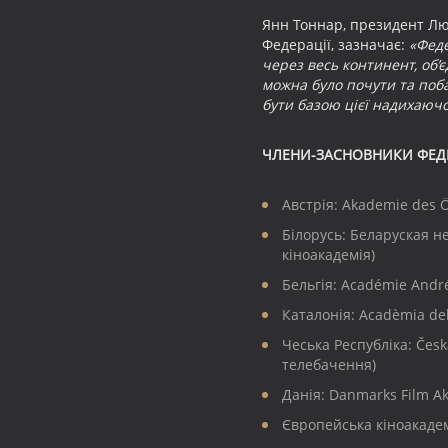
Янн Тоннар, президент Люк
Федерації, зазначає:
«Феде
через весь континент, об’є
можна було почути та поб
бути базою цієї надихаючо
ЧЛЕНИ-ЗАСНОВНИКИ ФЕДЕ
Австрія: Akademie des Ö
Білорусь: Беларуская н
кіноакадемія)
Бельгія: Académie Andr
Каталонія: Acadèmia del
Чеська Республіка: Česká
телебачення)
Данія: Danmarks Film A
Європейська кіноакаде