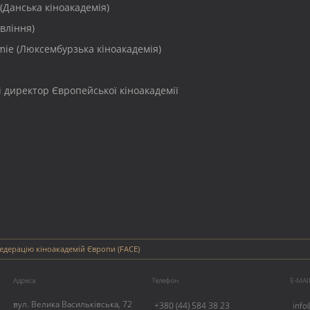
(Данська кіноакадемія)
вління)
mie (Люксембурзька кіноакадемія)
 директор Європейської кіноакадемії
дерацію кіноакадемій Європи (FACE)
Адреса
Телефон
E-MAI
вул. Велика Васильківська, 72
+380 (44) 584 38 23
info