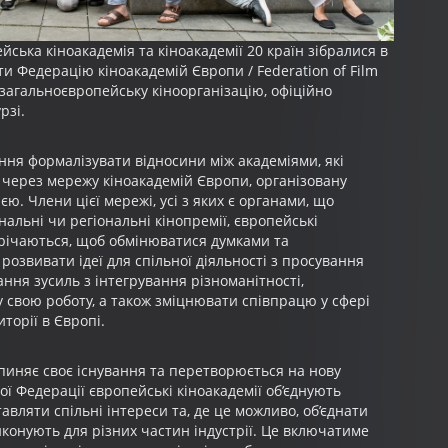
йська кіноакадемія та кіноакадемії 20 країн зібралися в
и Федерацію кіноакадемій Європи / Federation of Film
 загальноєвропейську кіноорганізацію, офіційно
рзі.
ння формалізувати відносини між академіями, які
 через мережу кіноакадемій Європи, організовану
ю. Члени цієї мережі, усі з яких є органами, що
нальні чи регіональні кінопремії, європейські
трічаються, щоб обмінюватися думками та
озвивати ідеї для спільної діяльності з просування
ання зусиль з інтегрування різноманітності,
 у свою роботу, а також зміцнювати співпрацю у сфері
иторії в Європі.
иняє своє існування та перетворюється на нову
ої Федерації європейські кіноакадемії об’єднують
авляти спільні інтереси та, де це можливо, об’єднати
иконують для різних частин індустрії. Це включатиме